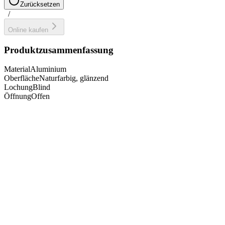
Zurücksetzen
/
Online kaufen
Produktzusammenfassung
Material
Aluminium
Oberfläche
Naturfarbig, glänzend
Lochung
Blind
Öffnung
Offen